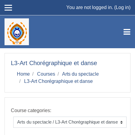
Skip to main content
You are not logged in. (
Log in
)
L3-Art Chorégraphique et danse
Home
Courses
Arts du spectacle
L3-Art Chorégraphique et danse
Course categories: