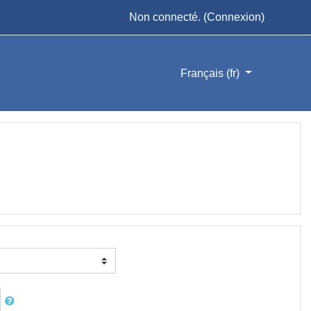
Non connecté. (
Connexion
)
Français ‎(fr)‎