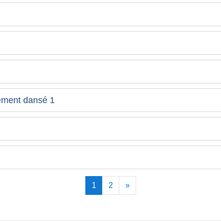
vement dansé 1
(actuel)
Suivant
1
2
»