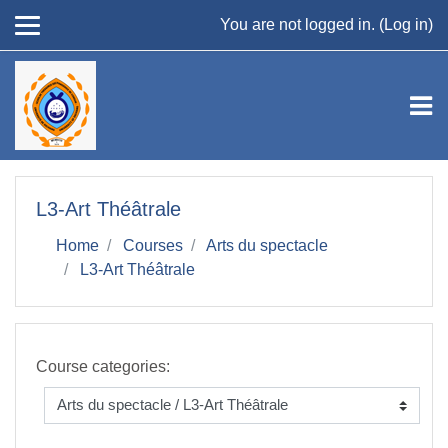
Skip to main content
You are not logged in. (
Log in
)
L3-Art Théâtrale
Home
Courses
Arts du spectacle
L3-Art Théâtrale
Course categories: