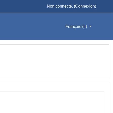
Non connecté. (
Connexion
)
Français ‎(fr)‎