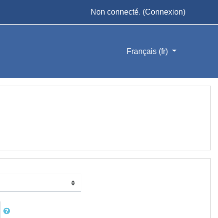
Non connecté. (
Connexion
)
Français ‎(fr)‎